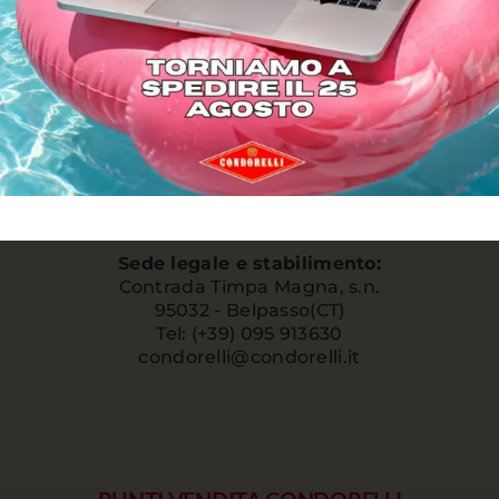
Sede legale e stabilimento:
Contrada Timpa Magna, s.n.
95032 - Belpasso(CT)
Tel: (+39) 095 913630
condorelli@condorelli.it