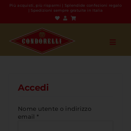
Skip
Più acquisti, più risparmi | Splendide confezioni regalo
to
| Spedizioni sempre gratuite in Italia
content
Toggl
Navig
Shop
Chi siamo
Accedi
Contatti
Nome utente o indirizzo
Richiesto
email
*