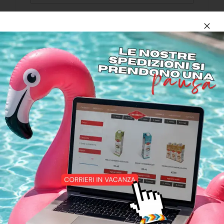
Un link per impostare una
nuova password verrà inviato
al tuo indirizzo email.
I tuoi dati personali verranno
utilizzati per supportare la tua
esperienza su questo sito web,
per gestire l'accesso al tuo
account e per altri scopi
descritti nella nostra
privacy
policy
.
Registrati