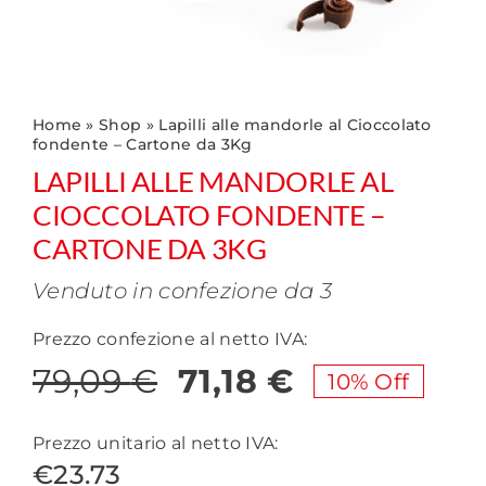
Home
»
Shop
»
Lapilli alle mandorle al Cioccolato
fondente – Cartone da 3Kg
LAPILLI ALLE MANDORLE AL
CIOCCOLATO FONDENTE –
CARTONE DA 3KG
Venduto in confezione da 3
Prezzo confezione al netto IVA:
79,09
€
71,18
€
10% Off
Il
Il
prezzo
prezzo
Prezzo unitario al netto IVA:
€23.73
originale
attuale