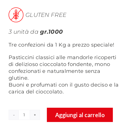
era:
è:
GLUTEN FREE
79,09 €.
71,18 €.
3 unità da
gr.1000
Tre confezioni da 1 Kg a prezzo speciale!
Pasticcini classici alle mandorle ricoperti
di delizioso cioccolato fondente, mono
confezionati e naturalmente senza
glutine.
Buoni e profumati con il gusto deciso e la
carica del cioccolato.
Aggiungi al carrello
Lapilli
alle