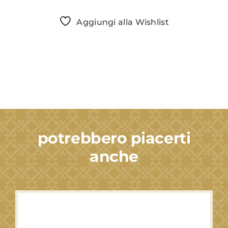
mandorle
Aggiungi alla Wishlist
al
Cioccolato
fondente
-
Cartone
da
3Kg
quantità
potrebbero piacerti
anche